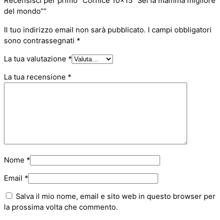
Recensisci per primo “Cornice 10×15 “Sei la mamma migliore
a
del mondo””
m
Il tuo indirizzo email non sarà pubblicato.
I campi obbligatori
a
sono contrassegnati
*
m
m
La tua valutazione
*
a
m
La tua recensione
*
i
g
l
i
o
r
e
Nome
*
d
e
Email
*
l
m
Salva il mio nome, email e sito web in questo browser per
o
la prossima volta che commento.
n