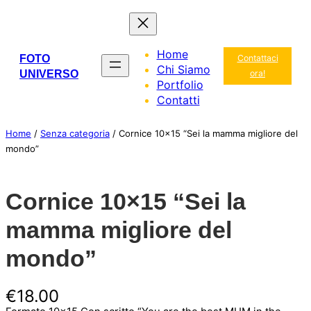
Vai
al
contenuto
Home
FOTO
Contattaci
Chi Siamo
UNIVERSO
ora!
Portfolio
Contatti
Home
/
Senza categoria
/ Cornice 10×15 “Sei la mamma migliore del
mondo”
Cornice 10×15 “Sei la
mamma migliore del
mondo”
€
18.00