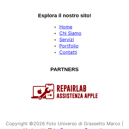
a
n
i
c
s
k
e
t
T
Esplora il nostro sito!
b
a
o
Home
o
g
k
Chi Siamo
o
r
Servizi
k
a
Portfolio
m
Contatti
PARTNERS
Copyright ©2026 Foto Universo di Grassetto Marco |