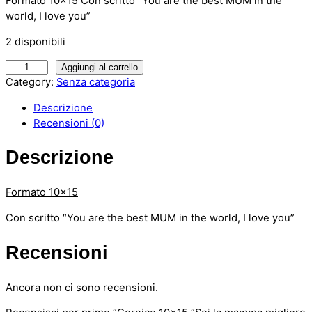
Formato 10×15 Con scritto “You are the best MUM in the
world, I love you”
2 disponibili
C
Aggiungi al carrello
o
Category:
Senza categoria
r
Descrizione
n
Recensioni (0)
i
c
Descrizione
e
1
0
Formato 10×15
×
Con scritto “You are the best MUM in the world, I love you”
1
5
Recensioni
"
S
e
Ancora non ci sono recensioni.
i
l