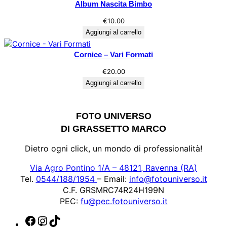
Album Nascita Bimbo
€
10.00
Aggiungi al carrello
Cornice – Vari Formati
€
20.00
Aggiungi al carrello
FOTO UNIVERSO
DI GRASSETTO MARCO
Dietro ogni click, un mondo di professionalità!
Via Agro Pontino 1/A – 48121, Ravenna (RA)
Tel.
0544/188/1954
– Email:
info@fotouniverso.it
C.F. GRSMRC74R24H199N
PEC:
fu@pec.fotouniverso.it
F
I
T