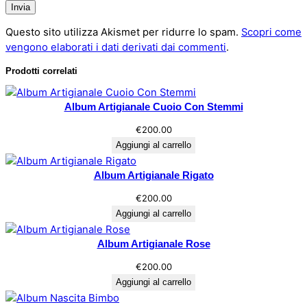
d
o
Questo sito utilizza Akismet per ridurre lo spam.
Scopri come
"
vengono elaborati i dati derivati dai commenti
.
q
u
Prodotti correlati
a
n
Album Artigianale Cuoio Con Stemmi
t
i
€
200.00
t
Aggiungi al carrello
à
Album Artigianale Rigato
€
200.00
Aggiungi al carrello
Album Artigianale Rose
€
200.00
Aggiungi al carrello